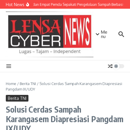
Lewati ke konten
Hot News
TNI AD dan Empat Pemda Sepakati Pengelolaan Sampah Berbasis Tek
Me
nu
Home
/
Berita TNI
/
Solusi Cerdas Sampah Karangasem Diapresiasi
Pangdam IX/UDY
Berita TNI
Solusi Cerdas Sampah
Karangasem Diapresiasi Pangdam
IX/UDY