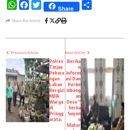
WhatsApp
Facebook
Twitter
Share
Share
Share this Article
Previous Article
Next Article
Polres
Berika
Tinjau
n
Pekara
Inform
ngan
asi Dan
Lahan
Perke
Bergizi
mbang
Milik
an
Warga
Desa ”
di
Serka
Pringg
Suyon
arata.
o
Silatur