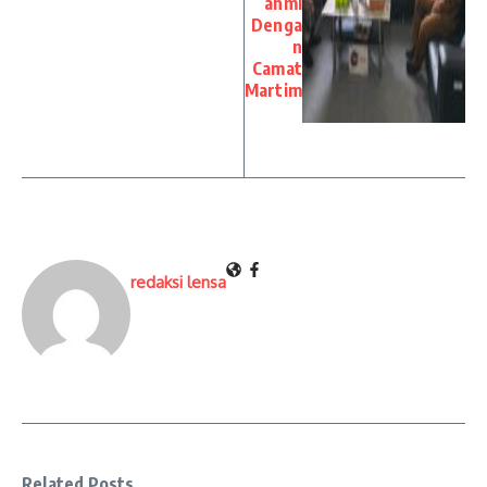
ahmi
Denga
n
Camat
Martim
redaksi lensa
Related Posts