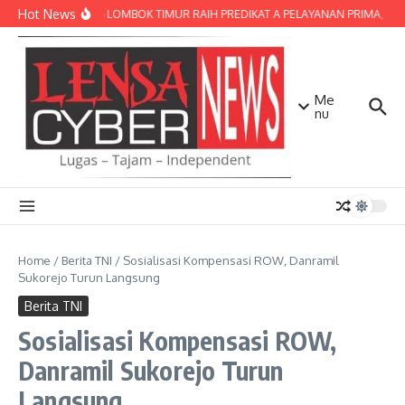
Lewati ke konten
Hot News
POLRES LOMBOK TIMUR RAIH PREDIKAT A PELAYANAN PRIMA, TERBA
Me
nu
Home
/
Berita TNI
/
Sosialisasi Kompensasi ROW, Danramil
Sukorejo Turun Langsung
Berita TNI
Sosialisasi Kompensasi ROW,
Danramil Sukorejo Turun
Langsung