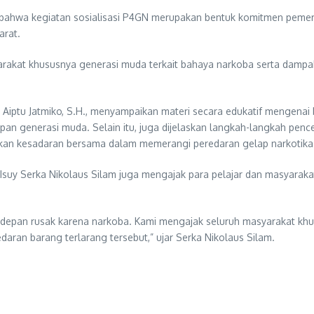
ahwa kegiatan sosialisasi P4GN merupakan bentuk komitmen pemerin
arat.
akat khususnya generasi muda terkait bahaya narkoba serta dampak
t, Aiptu Jatmiko, S.H., menyampaikan materi secara edukatif mengena
 generasi muda. Selain itu, juga dijelaskan langkah-langkah penceg
tkan kesadaran bersama dalam memerangi peredaran gelap narkotika
Isuy Serka Nikolaus Silam juga mengajak para pelajar dan masyaraka
epan rusak karena narkoba. Kami mengajak seluruh masyarakat khus
aran barang terlarang tersebut,” ujar Serka Nikolaus Silam.