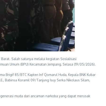
rat. Salah satunya melalui kegiatan Sosialisasi
temuan Umum (BPU) Kecamatan Jempang, Selasa (19/05/2026).
enma Brigif 85/BTC Kapten Inf Qomarul Huda, Kepala BNK Kubar
S.E., Babinsa Koramil 09/Tanjung Isuy Serka Nikolaus Silam,
 generasi muda dari ancaman narkoba yang dapat merusak