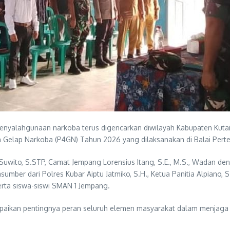
lahgunaan narkoba terus digencarkan diwilayah Kabupaten Kutai Ba
 Gelap Narkoba (P4GN) Tahun 2026 yang dilaksanakan di Balai Per
 Suwito, S.STP, Camat Jempang Lorensius Itang, S.E., M.S., Wadan d
asumber dari Polres Kubar Aiptu Jatmiko, S.H., Ketua Panitia Alpiano, 
rta siswa-siswi SMAN 1 Jempang.
aikan pentingnya peran seluruh elemen masyarakat dalam menjaga