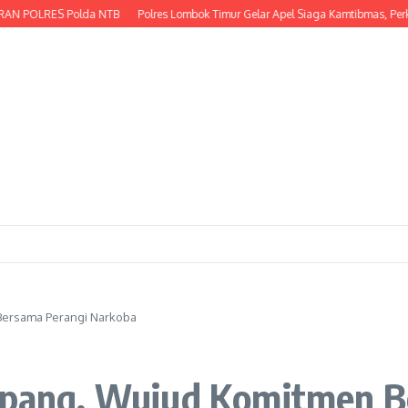
ES Polda NTB
Polres Lombok Timur Gelar Apel Siaga Kamtibmas, Perkuat Kesi
Bersama Perangi Narkoba
empang, Wujud Komitmen 