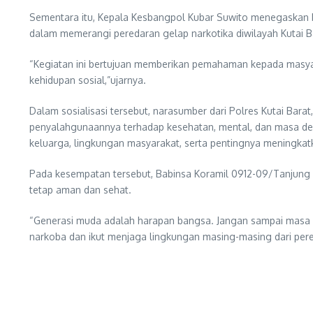
Sementara itu, Kepala Kesbangpol Kubar Suwito menegaskan b
dalam memerangi peredaran gelap narkotika diwilayah Kutai B
“Kegiatan ini bertujuan memberikan pemahaman kepada masyar
kehidupan sosial,”ujarnya.
Dalam sosialisasi tersebut, narasumber dari Polres Kutai Bara
penyalahgunaannya terhadap kesehatan, mental, dan masa depan
keluarga, lingkungan masyarakat, serta pentingnya meningka
Pada kesempatan tersebut, Babinsa Koramil 0912-09/Tanjung 
tetap aman dan sehat.
“Generasi muda adalah harapan bangsa. Jangan sampai masa d
narkoba dan ikut menjaga lingkungan masing-masing dari pered