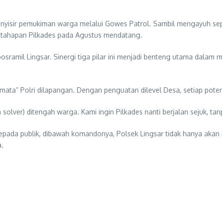
nyisir pemukiman warga melalui Gowes Patrol. Sambil mengayuh se
 tahapan Pilkades pada Agustus mendatang.
ramil Lingsar. Sinergi tiga pilar ini menjadi benteng utama dalam 
ta” Polri dilapangan. Dengan penguatan dilevel Desa, setiap potens
olver) ditengah warga. Kami ingin Pilkades nanti berjalan sejuk, t
kepada publik, dibawah komandonya, Polsek Lingsar tidak hanya akan
a.