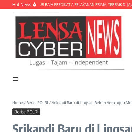
Lewati ke konten
Hot News
S LOMBOK TIMUR RAIH PREDIKAT A PELAYANAN PRIMA, TERBAIK DI JAJARAN P
Home
/
Berita POLRI
/
Srikandi Baru di Lingsar: Belum Seminggu M
Berita POLRI
Srikandi Baru di Ling