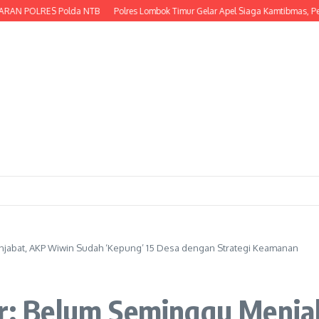
OLRES Polda NTB
Polres Lombok Timur Gelar Apel Siaga Kamtibmas, Perkuat 
enjabat, AKP Wiwin Sudah ‘Kepung’ 15 Desa dengan Strategi Keamanan
sar: Belum Seminggu Menj