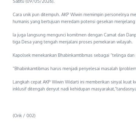
Sabtu (09/05/2026).
Cara unik pun ditempuh. AKP Wiwin memimpin personelnya me
humanis yang bertujuan meredam potensi gesekan menjelang
Ia juga langsung mengunci komitmen dengan Camat dan Danpos
tiga Desa yang tengah menjalani proses pemekaran wilayah.
Kapolsek menekankan Bhabinkamtibmas sebagai “telinga dan ma
“Bhabinkamtibmas harus menjadi penyelesai masalah (problem s
Langkah cepat AKP Wiwin Widarti ini memberikan sinyal kuat 
inklusif ditengah denyut nadi kehidupan masyarakat,”tandasny
(Orik / 002)