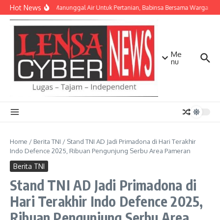
Lewati ke konten
Hot News
TNI AD Manunggal Air Untuk Pertanian, Babinsa Bersama Warga Bang
Me
nu
Home
/
Berita TNI
/
Stand TNI AD Jadi Primadona di Hari Terakhir
Indo Defence 2025, Ribuan Pengunjung Serbu Area Pameran
Berita TNI
Stand TNI AD Jadi Primadona di
Hari Terakhir Indo Defence 2025,
Ribuan Pengunjung Serbu Area