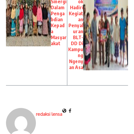
Sinergi
ok
Dalam
Hadiri
Penga
Kegiat
bdian
an
Kepad
Penyal
a
uran
Masyar
BLT-
akat
DD Di
Kampu
ng
Ngeny
an Asa
redaksi lensa