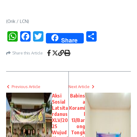
(Orik / LCN)
WhatsApp
Facebook
Twitter
Share
Share
Share this Article
Previous Article
Next Article
Aksi
Babins
Sosial
a
Latsita
Korami
rdanus
l
XLV/20
13/Bar
25
ong
Wujud
Tongk