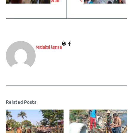
wan
s
redaksi lensa
Related Posts