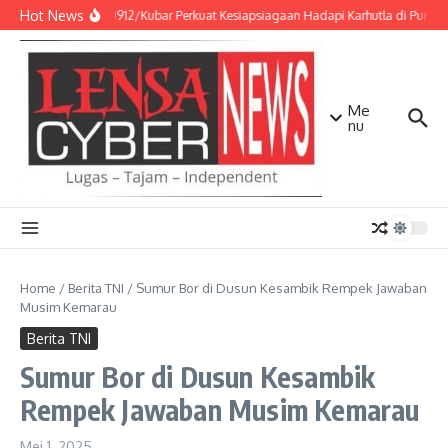
Lewati ke konten
Hot News
Kodim 0912/Kubar Perkuat Kesiapsiagaan Hadapi Karhutla di Punca
Me
nu
Home
/
Berita TNI
/
Sumur Bor di Dusun Kesambik Rempek Jawaban
Musim Kemarau
Berita TNI
Sumur Bor di Dusun Kesambik
Rempek Jawaban Musim Kemarau
Mei 1, 2025