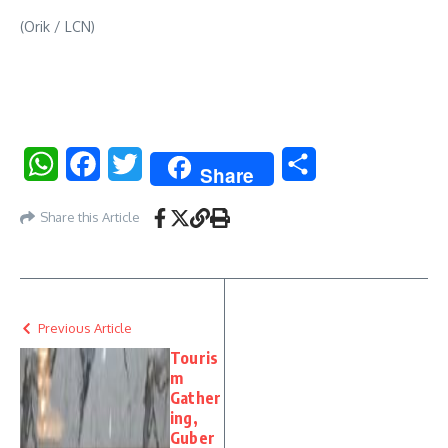
(Orik / LCN)
WhatsApp
Facebook
Twitter
Share
Share
Share this Article
Previous Article
Touris
m
Gather
ing,
Guber