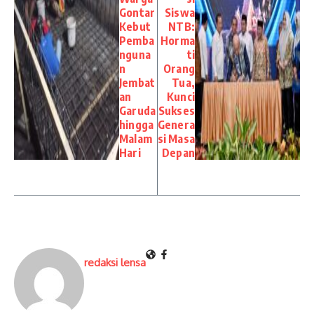
Gontar
Siswa
Kebut
NTB:
Pemba
Horma
nguna
ti
n
Orang
Jembat
Tua,
an
Kunci
Garuda
Sukses
hingga
Genera
Malam
si Masa
Hari
Depan
redaksi lensa