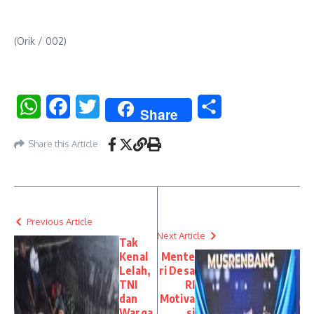
(Orik / 002)
WhatsApp
Facebook
Twitter
Share
Share
Share this Article
Previous Article
Next Article
Tak
Kenal
Mente
Lelah,
ri Desa
TNI
RI
dan
Motiva
Warga
si