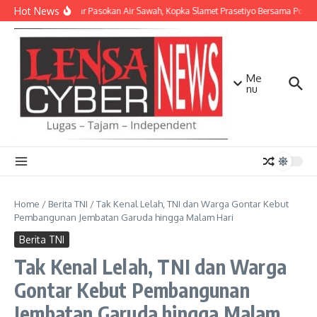
Lewati ke konten
Hot News
Perlancar Pasokan Air Sawah, Kopka Slamet Prasetiyo Bersama Poktan 
Me
nu
Home
/
Berita TNI
/
Tak Kenal Lelah, TNI dan Warga Gontar Kebut
Pembangunan Jembatan Garuda hingga Malam Hari
Berita TNI
Tak Kenal Lelah, TNI dan Warga
Gontar Kebut Pembangunan
Jembatan Garuda hingga Malam