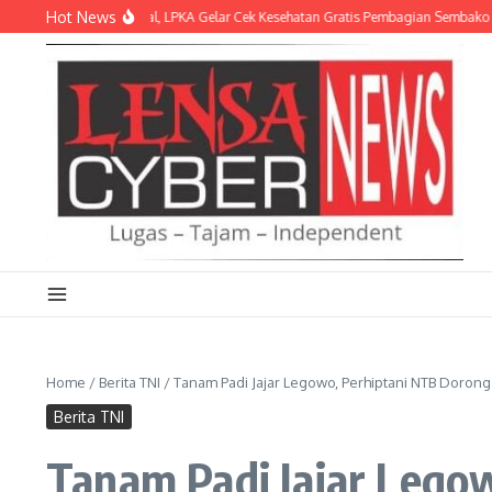
Lewati ke konten
Hot News
epedulian Sosial, LPKA Gelar Cek Kesehatan Gratis Pembagian Sembako
Sambu
Home
/
Berita TNI
/
Tanam Padi Jajar Legowo, Perhiptani NTB Dorong
Berita TNI
Tanam Padi Jajar Lego