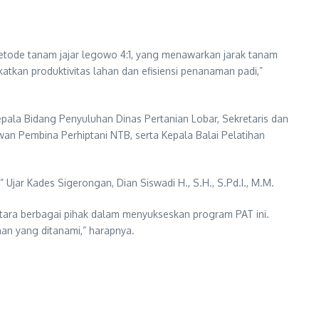
metode tanam jajar legowo 4:1, yang menawarkan jarak tanam
gkatkan produktivitas lahan dan efisiensi penanaman padi,”
 Kepala Bidang Penyuluhan Dinas Pertanian Lobar, Sekretaris dan
wan Pembina Perhiptani NTB, serta Kepala Balai Pelatihan
jar Kades Sigerongan, Dian Siswadi H., S.H., S.Pd.I., M.M.
antara berbagai pihak dalam menyukseskan program PAT ini.
han yang ditanami,” harapnya.