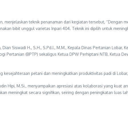
din, menjelaskan teknik penanaman dari kegiatan tersebut, “Dengan 
akan bibit unggul varietas Inpari 404. Teknik ini dipilih untuk menin
, Dian Siswadi H., S.H., S.Pd.I., M.M., Kepala Dinas Pertanian Lobar,
logi Pertanian (BPTP) sekaligus Ketua DPW Perhiptani NTB, Ketua De
sejahteraan petani dan meningkatkan produktivitas padi di Lobar,” U
ludin Hipi, M.Si., menyampaikan apresiasi atas kolaborasi yang kuat 
an meningkat secara signifikan, seiring dengan peningkatan luas la