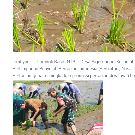
TimCyber— Lombok Barat, NTB – Desa Sigerongan, Kecamatan 
Perhimpunan Penyuluh Pertanian Indonesia (Perhiptani) Nusa 
Pertanian guna meningkatkan produksi pertanian di wilayah Lo