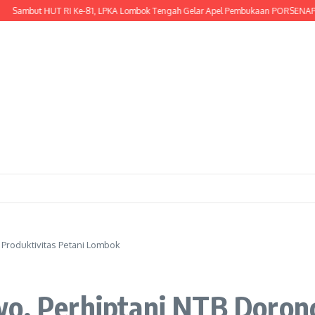
t HUT RI Ke-81, LPKA Lombok Tengah Gelar Apel Pembukaan PORSENAP
Menya
 Produktivitas Petani Lombok
wo, Perhiptani NTB Dorong