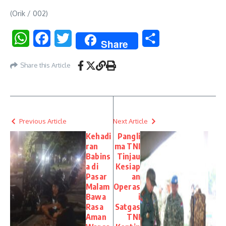
(Orik / 002)
WhatsApp
Facebook
Twitter
Share
Share
Share this Article
Previous Article
Next Article
Kehadi
Pangli
ran
ma TNI
Babins
Tinjau
a di
Kesiap
Pasar
an
Malam
Operas
Bawa
i
Rasa
Satgas
Aman
TNI