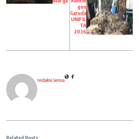
Warga
Kontin
gen
Garuda
UNIFIL
TA
2026
redaksi lensa
Related Posts