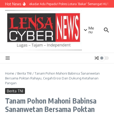
Lewati ke konten
Hot News
Bukan Sekadar Adu Pepadu! Polres Lotara ‘Bakar’ Semangat HUT KLU 
Me
nu
Home
/
Berita TNI
/
Tanam Pohon Mahoni Babinsa Sananwetan
Bersama Poktan Rahayu, Cegah Erosi Dan Dukung Ketahanan
Pangan
Berita TNI
Tanam Pohon Mahoni Babinsa
Sananwetan Bersama Poktan