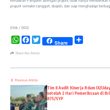
Kehadiran Pangdivif ditengah prajurit tidak hanya memberikan 
prajurit semakin tangguh, disiplin, dan siap menghadapi berb
(Orik / 002)
WhatsApp
Facebook
Twitter
Share
Share
Share this Article
Previous Article
Tim II Audit Kinerja Itdam IX/U
setelah 2 Hari Pemeriksaan di Br
875/SYP