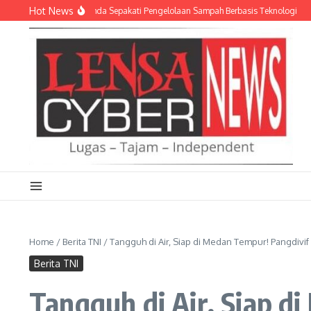
Lewati ke konten
Hot News
I AD dan Empat Pemda Sepakati Pengelolaan Sampah Berbasis Teknologi
Meri
Home
/
Berita TNI
/
Tangguh di Air, Siap di Medan Tempur! Pangdivif 
Berita TNI
Tangguh di Air, Siap d