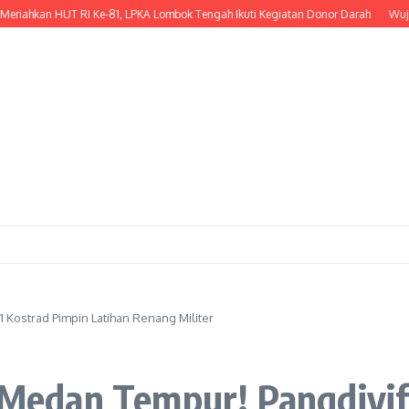
ahkan HUT RI Ke-81, LPKA Lombok Tengah Ikuti Kegiatan Donor Darah
Wujud Ke
1 Kostrad Pimpin Latihan Renang Militer
i Medan Tempur! Pangdivif