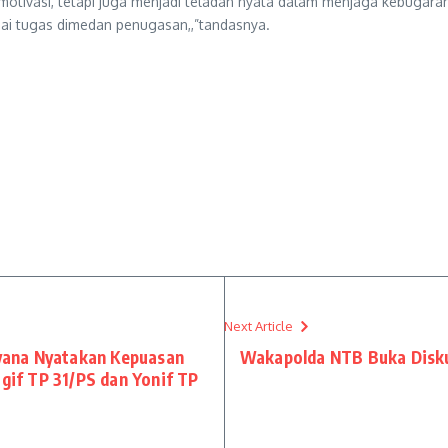
motivasi, tetapi juga menjadi teladan nyata dalam menjaga kebugaran
agai tugas dimedan penugasan,,”tandasnya.
Next Article
dayana Nyatakan Kepuasan
Wakapolda NTB Buka Diskus
igif TP 31/PS dan Yonif TP