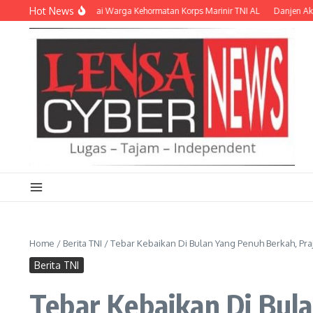
Lewati ke konten
Hot News
ikukuhkan sebagai Warga Kehormatan Korps Marinir TNI AL
Danjen Akademi T
Home
/
Berita TNI
/
Tebar Kebaikan Di Bulan Yang Penuh Berkah, Praj
Berita TNI
Tebar Kebaikan Di Bula