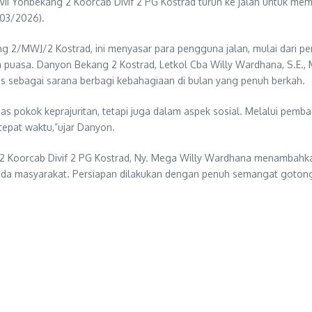
II Yonbekang 2 Koorcab Divif 2 PG Kostrad turun ke jalan untuk mem
/03/2026).
g 2/MWJ/2 Kostrad, ini menyasar para pengguna jalan, mulai dari p
ka puasa. Danyon Bekang 2 Kostrad, Letkol Cba Willy Wardhana, S.E
s sebagai sarana berbagi kebahagiaan di bulan yang penuh berkah.
as pokok keprajuritan, tetapi juga dalam aspek sosial. Melalui pemba
tepat waktu,”ujar Danyon.
2 Koorcab Divif 2 PG Kostrad, Ny. Mega Willy Wardhana menambahkan
 kepada masyarakat. Persiapan dilakukan dengan penuh semangat goto