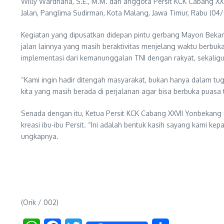
Willy Wardhana, S.E., M.M. dan anggota Persit KCK Cabang XXV
Jalan, Panglima Sudirman, Kota Malang, Jawa Timur, Rabu (04
Kegiatan yang dipusatkan didepan pintu gerbang Mayon Bekan
jalan lainnya yang masih beraktivitas menjelang waktu berbu
implementasi dari kemanunggalan TNI dengan rakyat, sekaligu
“Kami ingin hadir ditengah masyarakat, bukan hanya dalam tug
kita yang masih berada di perjalanan agar bisa berbuka puasa 
Senada dengan itu, Ketua Persit KCK Cabang XXVII Yonbekang 
kreasi ibu-ibu Persit. “Ini adalah bentuk kasih sayang kami
ungkapnya.
(Orik / 002)