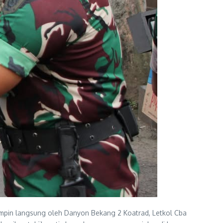
mpin langsung oleh Danyon Bekang 2 Koatrad, Letkol Cba