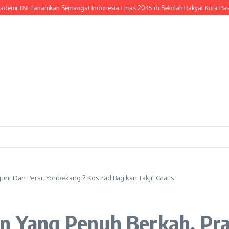
NI Tanamkan Semangat Indonesia Emas 2045 di Sekolah Rakyat Kota Pasuruan, 
urit Dan Persit Yonbekang 2 Kostrad Bagikan Takjil Gratis
n Yang Penuh Berkah, Praj