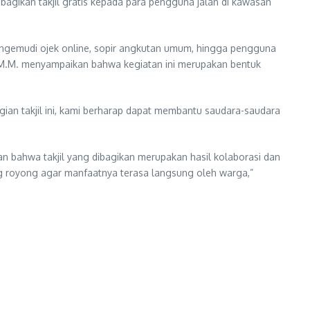
bagikan takjil gratis kepada para pengguna jalan di kawasan
engemudi ojek online, sopir angkutan umum, hingga pengguna
., M.M. menyampaikan bahwa kegiatan ini merupakan bentuk
gian takjil ini, kami berharap dapat membantu saudara-saudara
 bahwa takjil yang dibagikan merupakan hasil kolaborasi dan
ng royong agar manfaatnya terasa langsung oleh warga,”