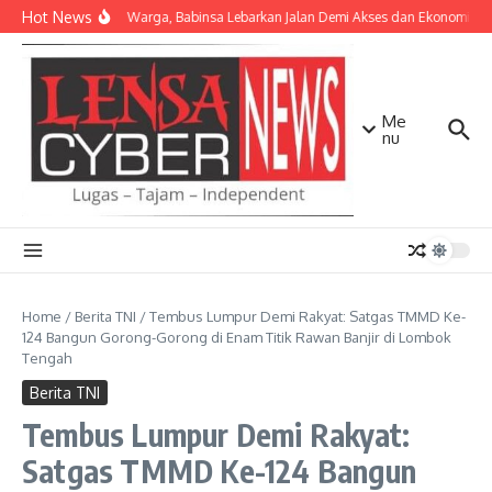
Lewati ke konten
Hot News
Bersama Warga, Babinsa Lebarkan Jalan Demi Akses dan Ekonomi Ma
Me
nu
Home
/
Berita TNI
/
Tembus Lumpur Demi Rakyat: Satgas TMMD Ke-
124 Bangun Gorong-Gorong di Enam Titik Rawan Banjir di Lombok
Tengah
Berita TNI
Tembus Lumpur Demi Rakyat:
Satgas TMMD Ke-124 Bangun