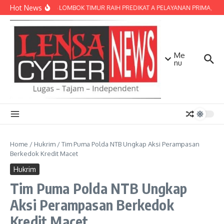
Lewati ke konten
Hot News
POLRES LOMBOK TIMUR RAIH PREDIKAT A PELAYANAN PRIMA, TERBA
Me
nu
Home
/
Hukrim
/
Tim Puma Polda NTB Ungkap Aksi Perampasan
Berkedok Kredit Macet
Hukrim
Tim Puma Polda NTB Ungkap
Aksi Perampasan Berkedok
Kredit Macet