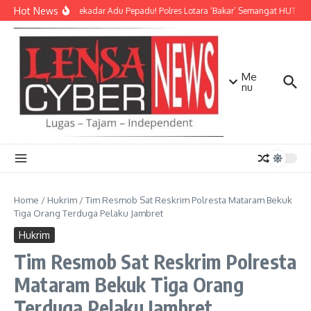
Lewati ke konten
Hot News
Bukan Sekadar Adu Pepadu! Polres Lotara ‘Bakar’ Semangat HUT KLU d
Me
nu
Home
/
Hukrim
/
Tim Resmob Sat Reskrim Polresta Mataram Bekuk
Tiga Orang Terduga Pelaku Jambret
Hukrim
Tim Resmob Sat Reskrim Polresta
Mataram Bekuk Tiga Orang
Terduga Pelaku Jambret