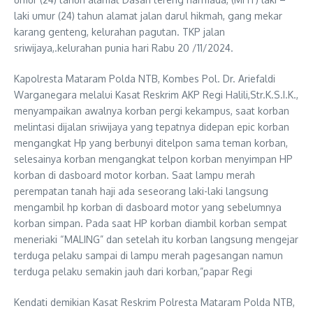
laki umur (24) tahun alamat jalan darul hikmah, gang mekar
karang genteng, kelurahan pagutan. TKP jalan
sriwijaya,.kelurahan punia hari Rabu 20 /11/2024.
Kapolresta Mataram Polda NTB, Kombes Pol. Dr. Ariefaldi
Warganegara melalui Kasat Reskrim AKP Regi Halili,Str.K.S.I.K.,
menyampaikan awalnya korban pergi kekampus, saat korban
melintasi dijalan sriwijaya yang tepatnya didepan epic korban
mengangkat Hp yang berbunyi ditelpon sama teman korban,
selesainya korban mengangkat telpon korban menyimpan HP
korban di dasboard motor korban. Saat lampu merah
perempatan tanah haji ada seseorang laki-laki langsung
mengambil hp korban di dasboard motor yang sebelumnya
korban simpan. Pada saat HP korban diambil korban sempat
meneriaki “MALING” dan setelah itu korban langsung mengejar
terduga pelaku sampai di lampu merah pagesangan namun
terduga pelaku semakin jauh dari korban,”papar Regi
Kendati demikian Kasat Reskrim Polresta Mataram Polda NTB,