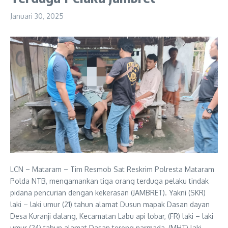
Januari 30, 2025
LCN – Mataram – Tim Resmob Sat Reskrim Polresta Mataram
Polda NTB, mengamankan tiga orang terduga pelaku tindak
pidana pencurian dengan kekerasan (JAMBRET). Yakni (SKR)
laki – laki umur (21) tahun alamat Dusun mapak Dasan dayan
Desa Kuranji dalang, Kecamatan Labu api lobar, (FR) laki – laki
umur (24) tahun alamat Dasan tereng narmada, (MHT) laki –