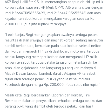
AKP Regi Halili,Str.K.S.I.K. menerangkan adapun ciri ciri Hp milik
korban yakni, satu unit HP Merk OPPO A16 wama silver dengan
Imei 1: 866471056555499, Imei 2: 864471056555481 dan atas
kejadian tersebut korban mengalami kerugian sebesar Rp.
2.000.000,-(dua juta rupiah),”terangnya.
“Lebih lanjut, Regi mengungkapkan awalnya terduga pelaku
melintas dijalan sriwijaya dan melihat korban sedang menelfon
sambil berkendara, kemudian pada saat korban selesai nelfon
dan korban menaruh HPnya di dashboard motornya, terduga
pelaku langsung memepet korban dan mengambil HP milik
korban tersebut, terduga pelaku langsung melarikan diri ke
arah jalan gajahmada dan langsung pulang kerumahnya di
Mapak Dasan labuapi Lombok Barat . Adapun HP tersebut
dijual oleh terduga pelaku di (FZ) yang ia kenal melalui
Facebook dengan harga Rp. 200.000,- (dua ratus ribu rupiah).
Masih kata Regi, berdasarkan laporan dari korban, Tim
Resmob melakukan penyelidikan terhadap terduga pelaku dan
barang bukti yang diambil oleh terduga pelaku, dari hasil