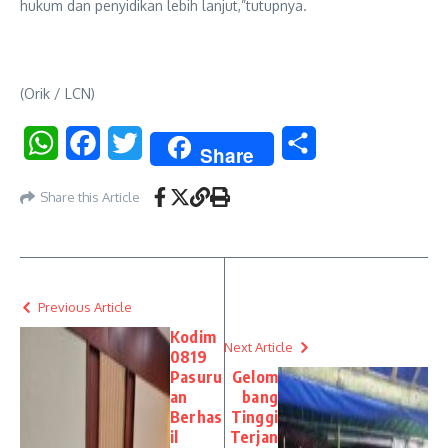
hukum dan penyidikan lebih lanjut,”tutupnya.
(Orik / LCN)
WhatsApp
Facebook
Twitter
Share
Share
Share this Article
Previous Article
Kodim
Next Article
0819
Pasuru
Gelom
an
bang
Berhas
Tinggi
il
Terjan