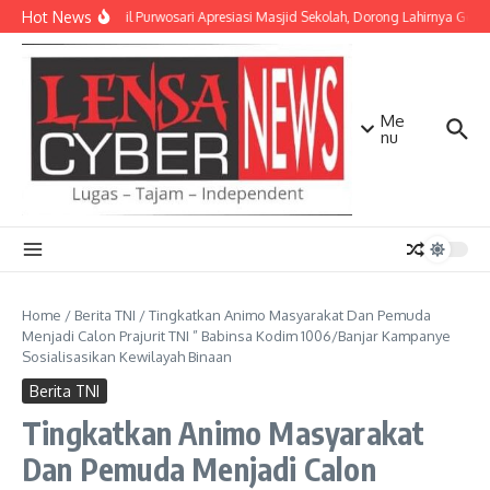
Lewati ke konten
Hot News
Danramil Purwosari Apresiasi Masjid Sekolah, Dorong Lahirnya Gene
Me
nu
Home
/
Berita TNI
/
Tingkatkan Animo Masyarakat Dan Pemuda
Menjadi Calon Prajurit TNI ” Babinsa Kodim 1006/Banjar Kampanye
Sosialisasikan Kewilayah Binaan
Berita TNI
Tingkatkan Animo Masyarakat
Dan Pemuda Menjadi Calon