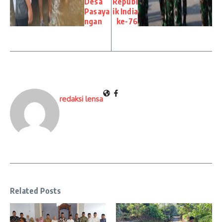
Desa
Republ
Pasaya
ik India
ngan
ke-76
redaksi lensa
Related Posts