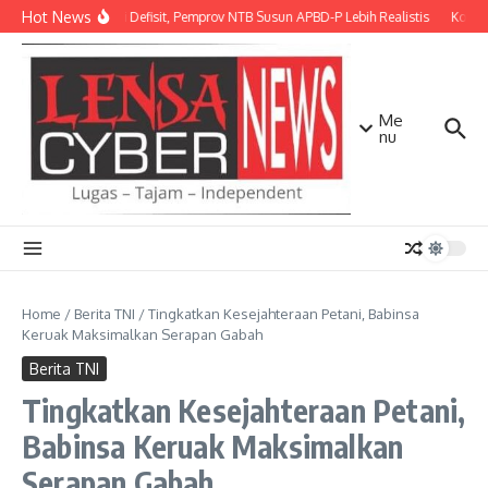
Lewati ke konten
Hot News
Antisipasi Defisit, Pemprov NTB Susun APBD-P Lebih Realistis
Kodim 
Me
nu
Home
/
Berita TNI
/
Tingkatkan Kesejahteraan Petani, Babinsa
Keruak Maksimalkan Serapan Gabah
Berita TNI
Tingkatkan Kesejahteraan Petani,
Babinsa Keruak Maksimalkan
Serapan Gabah