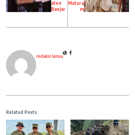
aten
Matara
Banjar
m
redaksi lensa
Related Posts