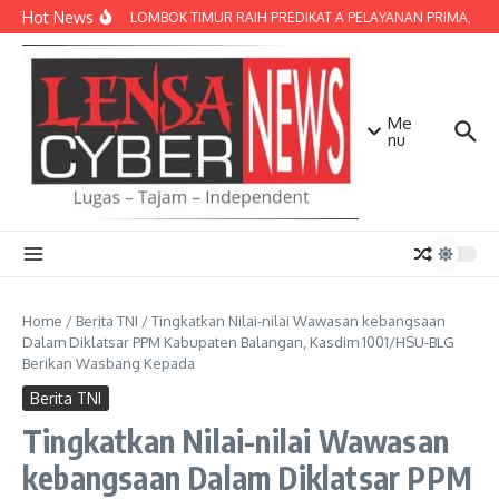
Lewati ke konten
Hot News
POLRES LOMBOK TIMUR RAIH PREDIKAT A PELAYANAN PRIMA, TERBA
Me
nu
Home
/
Berita TNI
/
Tingkatkan Nilai-nilai Wawasan kebangsaan
Dalam Diklatsar PPM Kabupaten Balangan, Kasdim 1001/HSU-BLG
Berikan Wasbang Kepada
Berita TNI
Tingkatkan Nilai-nilai Wawasan
kebangsaan Dalam Diklatsar PPM