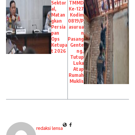
Sektor
TMMD
al,
Ke-127
Matan
Kodim
gkan
0819/P
Persia
asurua
pan
n
Ops
Pasang
Ketupa
Gente
t 2026
ng,
Tutup
Luka
Atap
Rumah
Muklis
redaksi lensa