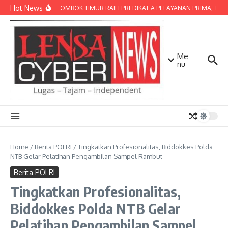
Lewati ke konten
Hot News
POLRES LOMBOK TIMUR RAIH PREDIKAT A PELAYANAN PRIMA, TERBAI
Me
nu
Home
/
Berita POLRI
/
Tingkatkan Profesionalitas, Biddokkes Polda
NTB Gelar Pelatihan Pengambilan Sampel Rambut
Berita POLRI
Tingkatkan Profesionalitas,
Biddokkes Polda NTB Gelar
Pelatihan Pengambilan Sampel