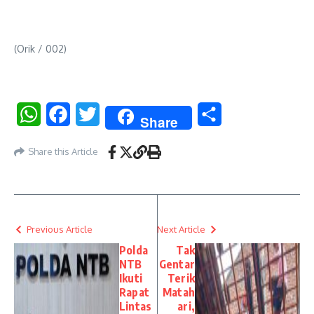
(Orik / 002)
WhatsApp
Facebook
Twitter
Share
Share
Share this Article
Previous Article
Next Article
Polda
Tak
NTB
Gentar
Ikuti
Terik
Rapat
Matah
Lintas
ari,