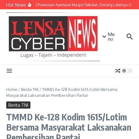
Lewati ke konten
Hot News
Danramil Purwosari Apresiasi Masjid Sekolah, Dorong Lahirnya Gener
Me
nu
Home
/
Berita TNI
/
TMMD Ke-128 Kodim 1615/Lotim Bersama
Masyarakat Laksanakan Pembersihan Pantai
Berita TNI
TMMD Ke-128 Kodim 1615/Lotim
Bersama Masyarakat Laksanakan
Pembersihan Pantai