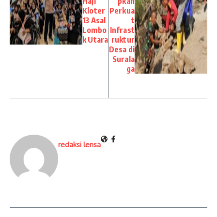
Haji
pkan
Kloter
Perkua
13 Asal
t
Lombo
Infrast
k Utara
ruktur
Desa di
Surala
ga
redaksi lensa