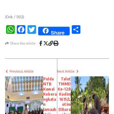
(Orik / 002)
WhatsApp
Facebook
Twitter
Share
Share
Share this Article
Previous Article
Next Article
Polda
Talut
NTB
TMMD
Kawal
Ke-128
Kebera
Kodim
ngkata
1615/L
n
otim
Jamaah
Dihara