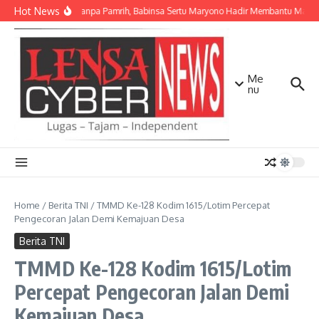
Lewati ke konten
Hot News
Ikhlas Tanpa Pamrih, Babinsa Sertu Maryono Hadir Membantu Masy
Me
nu
Home
/
Berita TNI
/
TMMD Ke-128 Kodim 1615/Lotim Percepat
Pengecoran Jalan Demi Kemajuan Desa
Berita TNI
TMMD Ke-128 Kodim 1615/Lotim
Percepat Pengecoran Jalan Demi
Kemajuan Desa