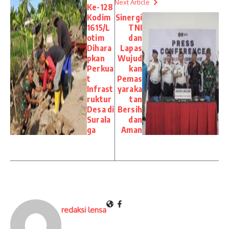
Next Article
Ke-128
Kodim
Sinergi
1615/L
TNI
otim
dan
Dihara
Lapas
pkan
Wujud
Perkua
kan
t
Pemas
Infrast
yaraka
ruktur
tan
Desa di
Bersih
Surala
dan
ga
Aman
redaksi lensa