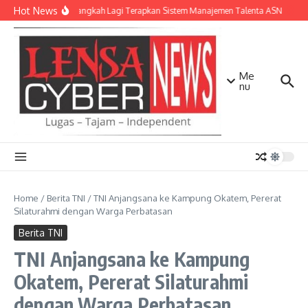
Lewati ke konten
Hot News
NTB Selangkah Lagi Terapkan Sistem Manajemen Talenta ASN
Kap
Me
nu
Home
/
Berita TNI
/
TNI Anjangsana ke Kampung Okatem, Pererat
Silaturahmi dengan Warga Perbatasan
Berita TNI
TNI Anjangsana ke Kampung
Okatem, Pererat Silaturahmi
dengan Warga Perbatasan