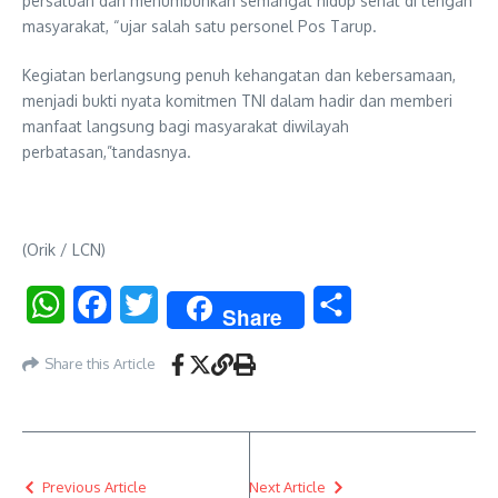
persatuan dan menumbuhkan semangat hidup sehat di tengah
masyarakat, “ujar salah satu personel Pos Tarup.
Kegiatan berlangsung penuh kehangatan dan kebersamaan,
menjadi bukti nyata komitmen TNI dalam hadir dan memberi
manfaat langsung bagi masyarakat diwilayah
perbatasan,”tandasnya.
(Orik / LCN)
WhatsApp
Facebook
Twitter
Share
Share
Share this Article
Previous Article
Next Article