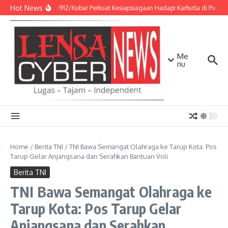
Lewati ke konten
Hot News
Kodim 0912/Kubar Perkuat Kesiapsiagaan Hadapi Karhutla di Punca
Me
nu
Home
/
Berita TNI
/
TNI Bawa Semangat Olahraga ke Tarup Kota: Pos
Tarup Gelar Anjangsana dan Serahkan Bantuan Voli
Berita TNI
TNI Bawa Semangat Olahraga ke
Tarup Kota: Pos Tarup Gelar
Anjangsana dan Serahkan