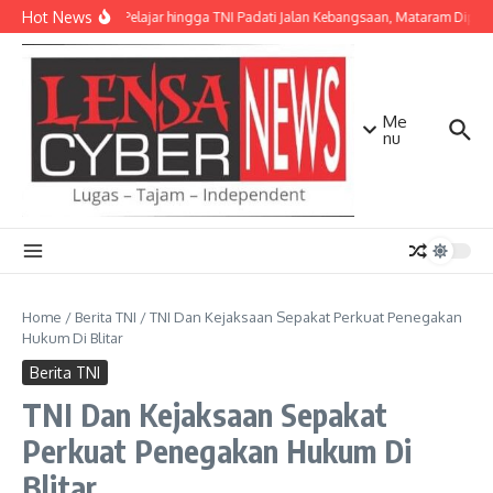
Lewati ke konten
Hot News
Ribuan Pelajar hingga TNI Padati Jalan Kebangsaan, Mataram Dipenuh
Me
nu
Home
/
Berita TNI
/
TNI Dan Kejaksaan Sepakat Perkuat Penegakan
Hukum Di Blitar
Berita TNI
TNI Dan Kejaksaan Sepakat
Perkuat Penegakan Hukum Di
Blitar