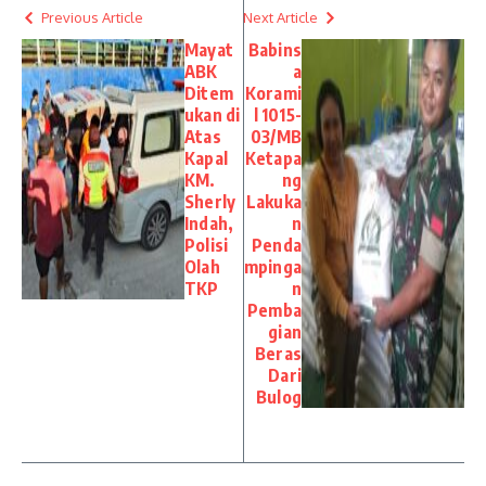
Previous Article
Next Article
Mayat
Babins
ABK
a
Ditem
Korami
ukan di
l 1015-
Atas
03/MB
Kapal
Ketapa
KM.
ng
Sherly
Lakuka
Indah,
n
Polisi
Penda
Olah
mpinga
TKP
n
Pemba
gian
Beras
Dari
Bulog