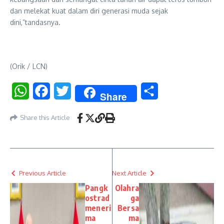
dan melekat kuat dalam diri generasi muda sejak
dini,”tandasnya.
(Orik / LCN)
WhatsApp
Facebook
Twitter
Share
Share
Share this Article
Previous Article
Next Article
Pangk
Olahra
ostrad
ga
meneri
Bersa
ma
ma