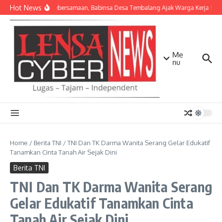
Lewati ke konten
Hot News
Pererat Kebersamaan, Babinsa Desa Tembalang Ajak Warga Kerja Bakti 
Me
nu
Home
/
Berita TNI
/
TNI Dan TK Darma Wanita Serang Gelar Edukatif
Tanamkan Cinta Tanah Air Sejak Dini
Berita TNI
TNI Dan TK Darma Wanita Serang
Gelar Edukatif Tanamkan Cinta
Tanah Air Sejak Dini