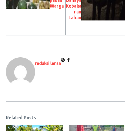
Warga
Kebaka
ran
Lahan
redaksi lensa
Related Posts