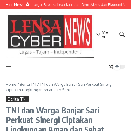
Lewati ke konten
Hot News
Bersama Warga, Babinsa Lebarkan Jalan Demi Akses dan Ekonomi Masy
Me
nu
Home
/
Berita TNI
/
TNI dan Warga Banjar Sari Perkuat Sinergi
Ciptakan Lingkungan Aman dan Sehat
Berita TNI
TNI dan Warga Banjar Sari
Perkuat Sinergi Ciptakan
Lingkungan Aman dan Sehat