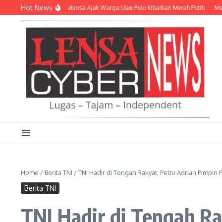
Lewati ke konten
Hot News
 HUT Ke-81 RI, Babinsa Ajak Warga Ulee Pulo Kibarkan Merah Putih
Menyalaka
Home
/
Berita TNI
/
TNI Hadir di Tengah Rakyat, Peltu Adrian Pimpi
Berita TNI
TNI Hadir di Tengah Ra