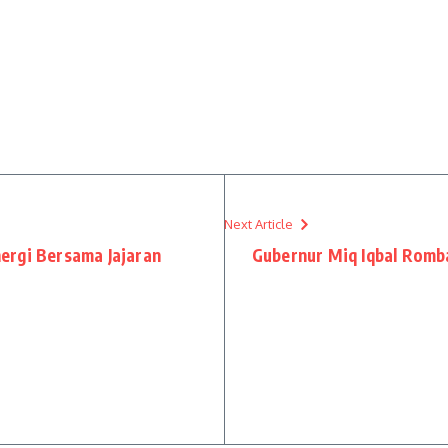
Next Article
ergi Bersama Jajaran
Gubernur Miq Iqbal Romba