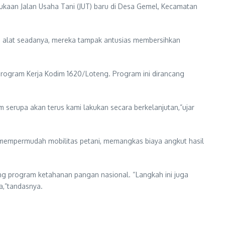
an Jalan Usaha Tani (JUT) baru di Desa Gemel, Kecamatan
n alat seadanya, mereka tampak antusias membersihkan
 Program Kerja Kodim 1620/Loteng. Program ini dirancang
 serupa akan terus kami lakukan secara berkelanjutan,”ujar
t mempermudah mobilitas petani, memangkas biaya angkut hasil
ung program ketahanan pangan nasional. “Langkah ini juga
a,”tandasnya.