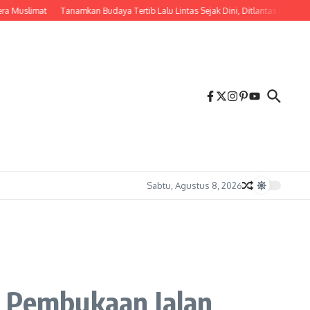
imat
Tanamkan Budaya Tertib Lalu Lintas Sejak Dini, Ditlantas Polda NTB Edu
Sabtu, Agustus 8, 2026
n Pembukaan Jalan