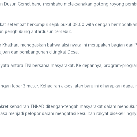
n Dusun Gemel bahu-membahu melaksanakan gotong royong pembuka
rakat setempat berkumpul sejak pukul 08.00 wita dengan bermodalka
lan penghubung antardusun tersebut.
an Khalhari, menegaskan bahwa aksi nyata ini merupakan bagian dari
juan dan pembangunan ditingkat Desa.
 nyata antara TNI bersama masyarakat. Ke depannya, program-program
gan lebar 3 meter. Kehadiran akses jalan baru ini diharapkan dapa
i konkret kehadiran TNI-AD ditengah-tengah masyarakat dalam menduk
iasa menjadi pelopor dalam mengatasi kesulitan rakyat disekelilingny