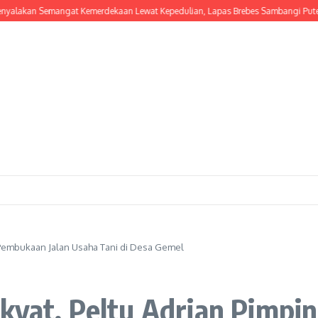
n Semangat Kemerdekaan Lewat Kepedulian, Lapas Brebes Sambangi Putera Musl
n Pembukaan Jalan Usaha Tani di Desa Gemel
kyat, Peltu Adrian Pimpi