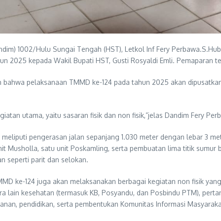
) 1002/Hulu Sungai Tengah (HST), Letkol Inf Fery Perbawa.S.Hub.
 2025 kepada Wakil Bupati HST, Gusti Rosyaldi Emli. Pemaparan te
bahwa pelaksanaan TMMD ke-124 pada tahun 2025 akan dipusatkan d
atan utama, yaitu sasaran fisik dan non fisik,”jelas Dandim Fery Per
n, meliputi pengerasan jalan sepanjang 1.030 meter dengan lebar 3 met
nit Musholla, satu unit Poskamling, serta pembuatan lima titik sumur 
 seperti parit dan selokan.
MD ke-124 juga akan melaksanakan berbagai kegiatan non fisik yang
ara lain kesehatan (termasuk KB, Posyandu, dan Posbindu PTM), pertan
kanan, pendidikan, serta pembentukan Komunitas Informasi Masyarakat