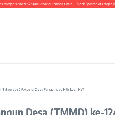
anisir Incar 526 Ribu Anak di Lombok Timur
Sidak Spontan di Tengah Jalan: Sa
Tahun 2025 Fokus di Desa Pengambau Hilir Luar, HST
gun Desa (TMMD) ke-124