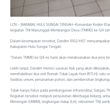
LCN – BARABAI, HULU SUNGAI TENGAH–Komandan Kodim (Dandim
kegiatan TNI Manunggal Membangun Desa (TMMD) ke-124 tahun
Dalam kesempatan tersebut, Dandim 1002/HST menyampaikan 
Kabupaten Hulu Sungai Tengah.
“Dalam TMMD ke-124 ini, kami akan melaksanakan dua jenis kegi
Lebih lanjut, Dandim merinci sasaran fisik yang akan dikerjaka
merehabilitasi dua unit Rumah Tidak Layak Huni (RTLH), satu u
fasilitas umum, penanaman pohon, dan pembersihan lingkungan
Tidak hanya fokus pada pembangunan infrastruktur, Satgas TM
Kegiatan tersebut meliputi penyuluhan diberbagai bidang, ant
Menengah (UMKM), lingkungan hidup (LH), rekrutmen TNI, peri