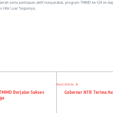
aerah serta partisipasi aktif masyarakat, program TMMD ke-124 ini da
Hilir Luar.”tegasnya.
Next Article
TMMD Berjalan Sukses
Gubernur NTB Terima Aud
ga