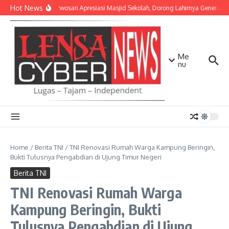
Lewati ke konten
Hot News
Danramil Purwosari Apresiasi Masjid Sekolah, Dorong Lahirnya Generasi 
Me
nu
Home
/
Berita TNI
/
TNI Renovasi Rumah Warga Kampung Beringin,
Bukti Tulusnya Pengabdian di Ujung Timur Negeri
Berita TNI
TNI Renovasi Rumah Warga
Kampung Beringin, Bukti
Tulusnya Pengabdian di Ujung