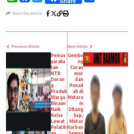
Share
Share this Article
Previous Article
Next Article
Pemas
Gembo
yaraka
ng
tan
Curan
NTB
mor
Doron
dan
g
Penad
Produk
ah di
Warga
Matara
Binaan
m
Naik
Ditang
Kelas
kap,
Lewat
Motor
Pelatih
Korban
an
Sempa