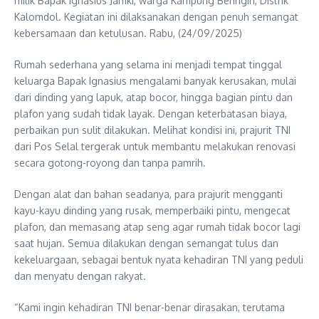
milik Bapak Ignasius Jamki, warga Kampung Beringin, Distrik
Kalomdol. Kegiatan ini dilaksanakan dengan penuh semangat
kebersamaan dan ketulusan. Rabu, (24/09/2025)
Rumah sederhana yang selama ini menjadi tempat tinggal
keluarga Bapak Ignasius mengalami banyak kerusakan, mulai
dari dinding yang lapuk, atap bocor, hingga bagian pintu dan
plafon yang sudah tidak layak. Dengan keterbatasan biaya,
perbaikan pun sulit dilakukan. Melihat kondisi ini, prajurit TNI
dari Pos Selal tergerak untuk membantu melakukan renovasi
secara gotong-royong dan tanpa pamrih.
Dengan alat dan bahan seadanya, para prajurit mengganti
kayu-kayu dinding yang rusak, memperbaiki pintu, mengecat
plafon, dan memasang atap seng agar rumah tidak bocor lagi
saat hujan. Semua dilakukan dengan semangat tulus dan
kekeluargaan, sebagai bentuk nyata kehadiran TNI yang peduli
dan menyatu dengan rakyat.
“Kami ingin kehadiran TNI benar-benar dirasakan, terutama