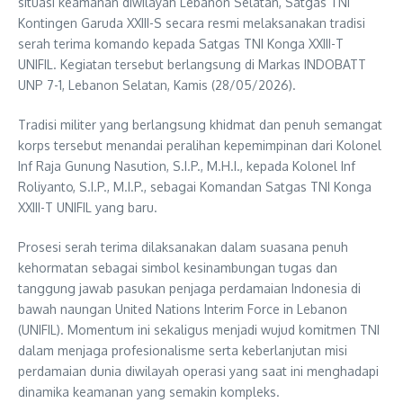
situasi keamanan diwilayah Lebanon Selatan, Satgas TNI
Kontingen Garuda XXIII-S secara resmi melaksanakan tradisi
serah terima komando kepada Satgas TNI Konga XXIII-T
UNIFIL. Kegiatan tersebut berlangsung di Markas INDOBATT
UNP 7-1, Lebanon Selatan, Kamis (28/05/2026).
Tradisi militer yang berlangsung khidmat dan penuh semangat
korps tersebut menandai peralihan kepemimpinan dari Kolonel
Inf Raja Gunung Nasution, S.I.P., M.H.I., kepada Kolonel Inf
Roliyanto, S.I.P., M.I.P., sebagai Komandan Satgas TNI Konga
XXIII-T UNIFIL yang baru.
Prosesi serah terima dilaksanakan dalam suasana penuh
kehormatan sebagai simbol kesinambungan tugas dan
tanggung jawab pasukan penjaga perdamaian Indonesia di
bawah naungan United Nations Interim Force in Lebanon
(UNIFIL). Momentum ini sekaligus menjadi wujud komitmen TNI
dalam menjaga profesionalisme serta keberlanjutan misi
perdamaian dunia diwilayah operasi yang saat ini menghadapi
dinamika keamanan yang semakin kompleks.