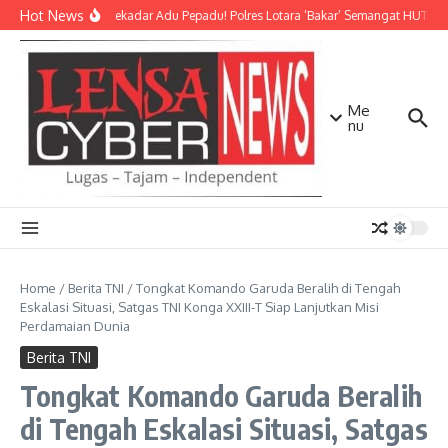
Lewati ke konten
Hot News
Bukan Sekadar Adu Pepadu! Polres Lotara ‘Bakar’ Semangat HUT KLU 
Me
nu
Home
/
Berita TNI
/
Tongkat Komando Garuda Beralih di Tengah
Eskalasi Situasi, Satgas TNI Konga XXIII-T Siap Lanjutkan Misi
Perdamaian Dunia
Berita TNI
Tongkat Komando Garuda Beralih
di Tengah Eskalasi Situasi, Satgas