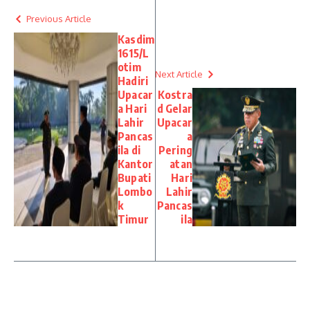
Previous Article
Kasdim
1615/L
otim
Next Article
Hadiri
Upacar
Kostra
a Hari
d Gelar
Lahir
Upacar
Pancas
a
ila di
Pering
Kantor
atan
Bupati
Hari
Lombo
Lahir
k
Pancas
Timur
ila