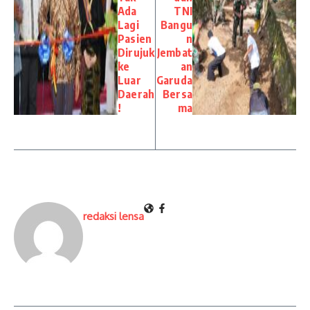
Ada
TNI
Lagi
Bangu
Pasien
n
Dirujuk
Jembat
ke
an
Luar
Garuda
Daerah
Bersa
!
ma
redaksi lensa