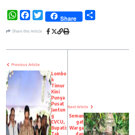
WhatsApp
Facebook
Twitter
Share
Share
Share this Article
Previous Article
Lombo
k
Timur
Kini
Punya
Pusat
Next Article
Jantun
g
Seman
CVCU,
gat
Bupati:
Warga
Tak
dan