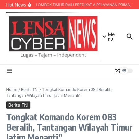
Lewati ke konten
Hot News
POLRES LOMBOK TIMUR RAIH PREDIKAT A PELAYANAN PRIMA, TERBA
Me
nu
Home
/
Berita TNI
/
Tongkat Komando Korem 083 Beralih,
Tantangan Wilayah Timur Jatim Menanti”
Berita TNI
Tongkat Komando Korem 083
Beralih, Tantangan Wilayah Timur
Jatim Menanti”