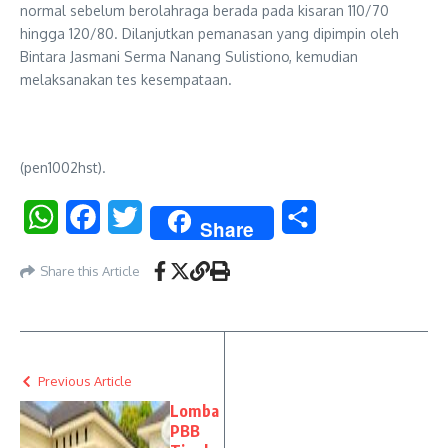
normal sebelum berolahraga berada pada kisaran 110/70
hingga 120/80. Dilanjutkan pemanasan yang dipimpin oleh
Bintara Jasmani Serma Nanang Sulistiono, kemudian
melaksanakan tes kesempataan.
(pen1002hst).
WhatsApp
Facebook
Twitter
Share
Share
Share this Article
Previous Article
Lomba
PBB