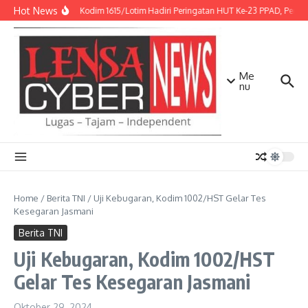
Lewati ke konten
Hot News
Kasdim Kodim 1615/Lotim Hadiri Peringatan HUT Ke-23 PPAD, Perkua
Me
nu
Home
/
Berita TNI
/
Uji Kebugaran, Kodim 1002/HST Gelar Tes
Kesegaran Jasmani
Berita TNI
Uji Kebugaran, Kodim 1002/HST
Gelar Tes Kesegaran Jasmani
Oktober 29, 2024