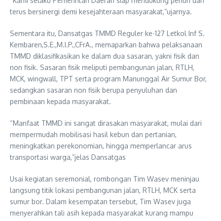
“Kami selaku Pemerintah Daerah siap mendukung penuh dan
terus bersinergi demi kesejahteraan masyarakat,”ujarnya.
Sementara itu, Dansatgas TMMD Reguler ke-127 Letkol Inf S.
Kembaren,S.E.,M.I.P.,CFrA., memaparkan bahwa pelaksanaan
TMMD diklasifikasikan ke dalam dua sasaran, yakni fisik dan
non fisik. Sasaran fisik meliputi pembangunan jalan, RTLH,
MCK, wingwall, TPT serta program Manunggal Air Sumur Bor,
sedangkan sasaran non fisik berupa penyuluhan dan
pembinaan kepada masyarakat.
“Manfaat TMMD ini sangat dirasakan masyarakat, mulai dari
mempermudah mobilisasi hasil kebun dan pertanian,
meningkatkan perekonomian, hingga memperlancar arus
transportasi warga,”jelas Dansatgas
Usai kegiatan seremonial, rombongan Tim Wasev meninjau
langsung titik lokasi pembangunan jalan, RTLH, MCK serta
sumur bor. Dalam kesempatan tersebut, Tim Wasev juga
menyerahkan tali asih kepada masyarakat kurang mampu