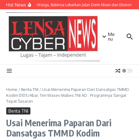
Lewati ke konten
Hot News
Bersama Warga, Babinsa Lebarkan Jalan Demi Akses dan Ekonomi Ma
Me
nu
Home
/
Berita TNI
/
Usai Menerima Paparan Dari Dansatgas TMMD
Kodim 0105/Abar, Tim Wasev Mabes TNI AD : Programnya Sangat
Tepat Sasaran
Berita TNI
Usai Menerima Paparan Dari
Dansatgas TMMD Kodim