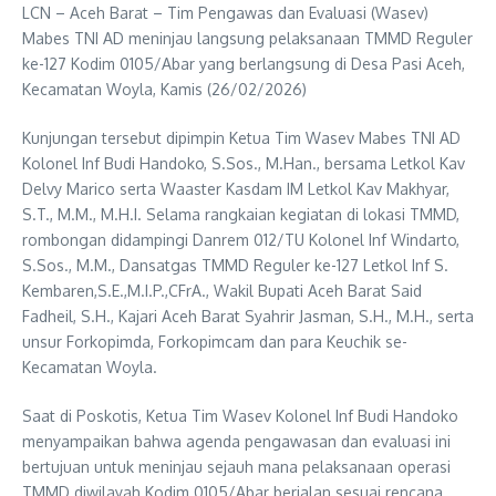
LCN – Aceh Barat – Tim Pengawas dan Evaluasi (Wasev)
Mabes TNI AD meninjau langsung pelaksanaan TMMD Reguler
ke-127 Kodim 0105/Abar yang berlangsung di Desa Pasi Aceh,
Kecamatan Woyla, Kamis (26/02/2026)
Kunjungan tersebut dipimpin Ketua Tim Wasev Mabes TNI AD
Kolonel Inf Budi Handoko, S.Sos., M.Han., bersama Letkol Kav
Delvy Marico serta Waaster Kasdam IM Letkol Kav Makhyar,
S.T., M.M., M.H.I. Selama rangkaian kegiatan di lokasi TMMD,
rombongan didampingi Danrem 012/TU Kolonel Inf Windarto,
S.Sos., M.M., Dansatgas TMMD Reguler ke-127 Letkol Inf S.
Kembaren,S.E.,M.I.P.,CFrA., Wakil Bupati Aceh Barat Said
Fadheil, S.H., Kajari Aceh Barat Syahrir Jasman, S.H., M.H., serta
unsur Forkopimda, Forkopimcam dan para Keuchik se-
Kecamatan Woyla.
Saat di Poskotis, Ketua Tim Wasev Kolonel Inf Budi Handoko
menyampaikan bahwa agenda pengawasan dan evaluasi ini
bertujuan untuk meninjau sejauh mana pelaksanaan operasi
TMMD diwilayah Kodim 0105/Abar berjalan sesuai rencana.