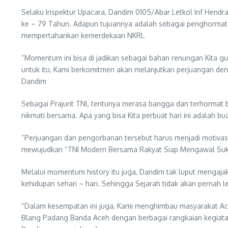
Selaku Inspektur Upacara, Dandim 0105/Abar Letkol Inf Hendr
ke – 79 Tahun. Adapun tujuannya adalah sebagai penghormat
mempertahankan kemerdekaan NKRl.
“Momentum ini bisa di jadikan sebagai bahan renungan Kita g
untuk itu, Kami berkomitmen akan melanjutkan perjuangan d
Dandim
Sebagai Prajurit TNl, tentunya merasa bangga dan terhormat 
nikmati bersama. Apa yang bisa Kita perbuat hari ini adalah
“Perjuangan dan pengorbanan tersebut harus menjadi motivasi 
mewujudkan “TNI Modern Bersama Rakyat Siap Mengawal Sukses
Melalui momentum history itu juga, Dandim tak luput mengaja
kehidupan sehari – hari. Sehingga Sejarah tidak akan pernah 
“Dalam kesempatan ini juga, Kami menghimbau masyarakat Ac
Blang Padang Banda Aceh dengan berbagai rangkaian kegiatan m