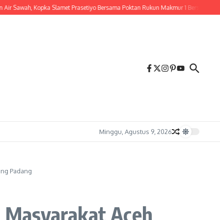
ah, Kopka Slamet Prasetiyo Bersama Poktan Rukun Makmur 1 Bersihkan Parit Irigas
Minggu, Agustus 9, 2026
lang Padang
u Masyarakat Aceh