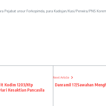
 para Pejabat unsur Forkopimda, para Kadisjan/Kasi/Perwira/PNS Korem
Next Article
it Kodim 1203/Ktp
Danramil 17/Sawahan Mengha
ari Kesaktian Pancasila