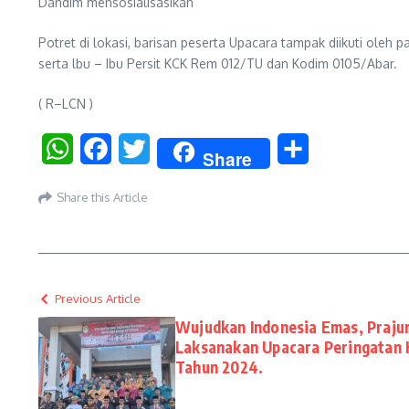
Dandim mensosialisasikan
Potret di lokasi, barisan peserta Upacara tampak diikuti oleh
serta lbu – Ibu Persit KCK Rem 012/TU dan Kodim 0105/Abar.
( R–LCN )
WhatsApp
Facebook
Twitter
Share
Share
Share this Article
Previous Article
Wujudkan Indonesia Emas, Prajur
Laksanakan Upacara Peringatan H
Tahun 2024.