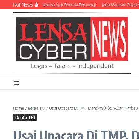
Lewati ke konten
Hot News
 Kemerdekaan, Babinsa Ajak Pemuda Bersinergi
Jaga Mataram Tetap Kondusif,
Home
/
Berita TNI
/
Usai Upacara Di TMP, Dandim 0105/Abar Himbau
Berita TNI
Usai Upacara Di TMP,