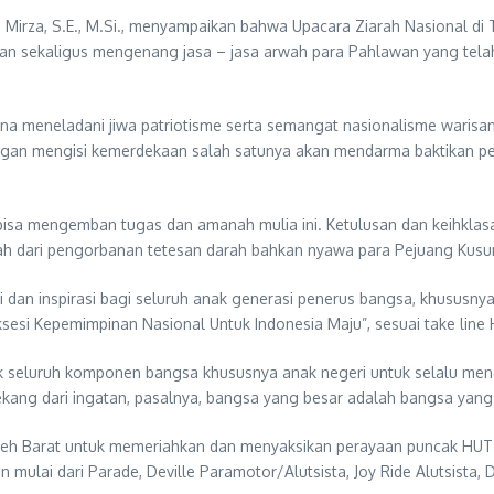
a Mirza, S.E., M.Si., menyampaikan bahwa Upacara Ziarah Nasional di
an sekaligus mengenang jasa – jasa arwah para Pahlawan yang tel
una meneladani jiwa patriotisme serta semangat nasionalisme warisan
engan mengisi kemerdekaan salah satunya akan mendarma baktikan p
bisa mengemban tugas dan amanah mulia ini. Ketulusan dan keihklas
 buah dari pengorbanan tetesan darah bahkan nyawa para Pejuang Kus
dan inspirasi bagi seluruh anak generasi penerus bangsa, khususnya P
i Kepemimpinan Nasional Untuk Indonesia Maju”, sesuai take line 
k seluruh komponen bangsa khususnya anak negeri untuk selalu mengg
lekang dari ingatan, pasalnya, bangsa yang besar adalah bangsa yan
eh Barat untuk memeriahkan dan menyaksikan perayaan puncak HUT 
ulai dari Parade, Deville Paramotor/Alutsista, Joy Ride Alutsista, D