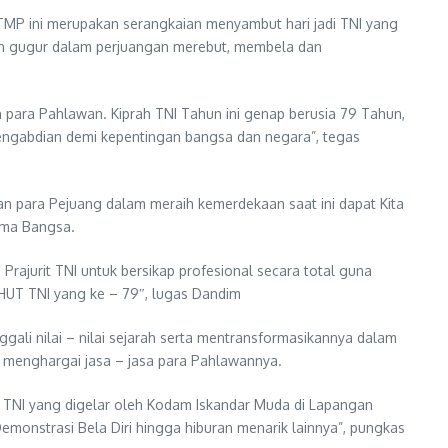
 TMP ini merupakan serangkaian menyambut hari jadi TNI yang
ah gugur dalam perjuangan merebut, membela dan
 para Pahlawan. Kiprah TNI Tahun ini genap berusia 79 Tahun,
engabdian demi kepentingan bangsa dan negara”, tegas
an para Pejuang dalam meraih kemerdekaan saat ini dapat Kita
uma Bangsa.
rajurit TNI untuk bersikap profesional secara total guna
HUT TNI yang ke – 79″, lugas Dandim
ali nilai – nilai sejarah serta mentransformasikannya dalam
g menghargai jasa – jasa para Pahlawannya.
TNI yang digelar oleh Kodam Iskandar Muda di Lapangan
emonstrasi Bela Diri hingga hiburan menarik lainnya”, pungkas