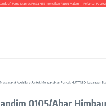
 Puma Jatanras Polda NTB Intensifkan Patroli Malam
Perlancar Pasokan Air Saw
 Masyarakat Aceh Barat Untuk Menyaksikan Puncak HUT TNI Di Lapangan B
 Dandim 0105/Abar Himba