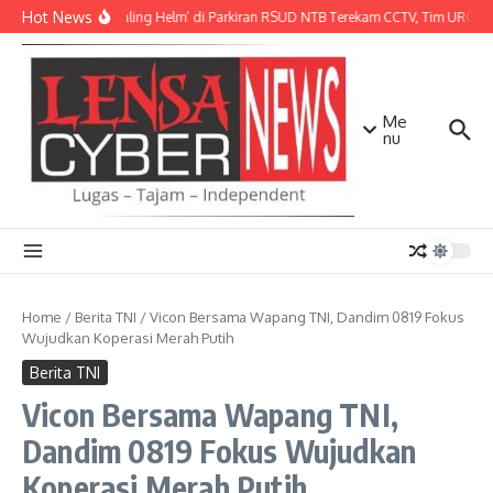
Lewati ke konten
Hot News
Aksi ‘Maling Helm’ di Parkiran RSUD NTB Terekam CCTV, Tim URC Mat
Me
nu
Home
/
Berita TNI
/
Vicon Bersama Wapang TNI, Dandim 0819 Fokus
Wujudkan Koperasi Merah Putih
Berita TNI
Vicon Bersama Wapang TNI,
Dandim 0819 Fokus Wujudkan
Koperasi Merah Putih