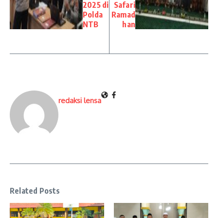
2025 di
Safari
Polda
Ramad
NTB
han
redaksi lensa
Related Posts