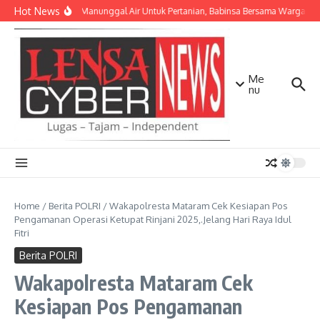
Lewati ke konten
Hot News
TNI AD Manunggal Air Untuk Pertanian, Babinsa Bersama Warga Ban
Me
nu
Home
/
Berita POLRI
/
Wakapolresta Mataram Cek Kesiapan Pos
Pengamanan Operasi Ketupat Rinjani 2025,.Jelang Hari Raya Idul
Fitri
Berita POLRI
Wakapolresta Mataram Cek
Kesiapan Pos Pengamanan