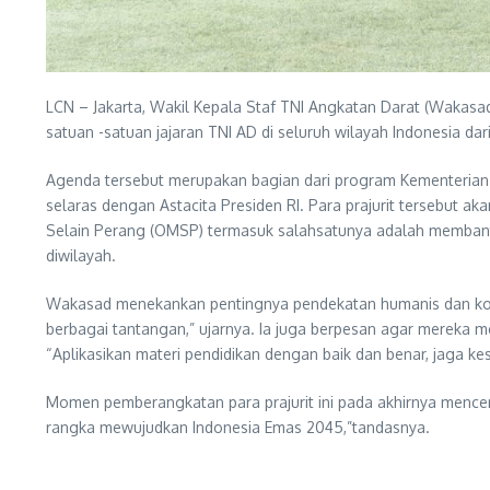
LCN – Jakarta, Wakil Kepala Staf TNI Angkatan Darat (Wakasad
satuan -satuan jajaran TNI AD di seluruh wilayah Indonesia da
Agenda tersebut merupakan bagian dari program Kementerian
selaras dengan Astacita Presiden RI. Para prajurit tersebut 
Selain Perang (OMSP) termasuk salahsatunya adalah membant
diwilayah.
Wakasad menekankan pentingnya pendekatan humanis dan kolab
berbagai tantangan,” ujarnya. Ia juga berpesan agar mereka me
“Aplikasikan materi pendidikan dengan baik dan benar, jaga ke
Momen pemberangkatan para prajurit ini pada akhirnya mence
rangka mewujudkan Indonesia Emas 2045,”tandasnya.