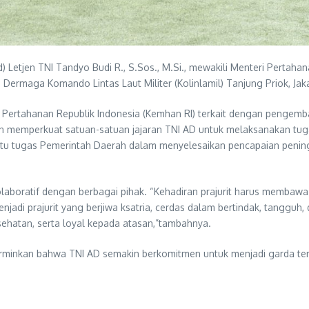
) Letjen TNI Tandyo Budi R., S.Sos., M.Si., mewakili Menteri Perta
ri Dermaga Komando Lintas Laut Militer (Kolinlamil) Tanjung Priok, Ja
 Pertahanan Republik Indonesia (Kemhan RI) terkait dengan pengem
akan memperkuat satuan-satuan jajaran TNI AD untuk melaksanakan tug
u tugas Pemerintah Daerah dalam menyelesaikan pencapaian peningk
oratif dengan berbagai pihak. “Kehadiran prajurit harus membawa 
njadi prajurit yang berjiwa ksatria, cerdas dalam bertindak, tangguh
sehatan, serta loyal kepada atasan,”tambahnya.
rminkan bahwa TNI AD semakin berkomitmen untuk menjadi garda te