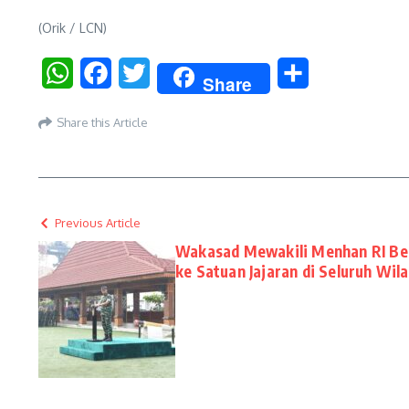
(Orik / LCN)
WhatsApp
Facebook
Twitter
Share
Share
Share this Article
Previous Article
Wakasad Mewakili Menhan RI Be
ke Satuan Jajaran di Seluruh Wil