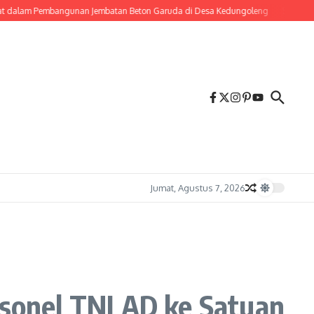
am Pembangunan Jembatan Beton Garuda di Desa Kedungoleng
Sentuhan Hangat
Jumat, Agustus 7, 2026
onel TNI AD ke Satuan