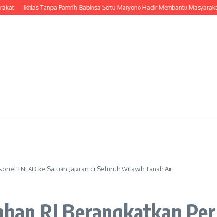
Ikhlas Tanpa Pamrih, Babinsa Sertu Maryono Hadir Membantu Masyarakat dal
nel TNI AD ke Satuan Jajaran di Seluruh Wilayah Tanah Air
han RI Berangkatkan Pers