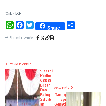
(Orik / LCN)
WhatsApp
Facebook
Twitter
Share
Share
Share this Article
Previous Article
Sinergi
Kodim
0808/
Blitar
Next Article
Dan
Bulog
Tangg
Salurk
api
an
Kemati