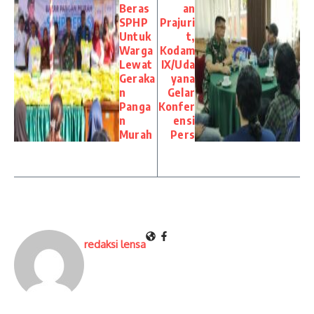
Beras
an
SPHP
Prajuri
Untuk
t,
Warga
Kodam
Lewat
IX/Uda
Geraka
yana
n
Gelar
Panga
Konfer
n
ensi
Murah
Pers
redaksi lensa