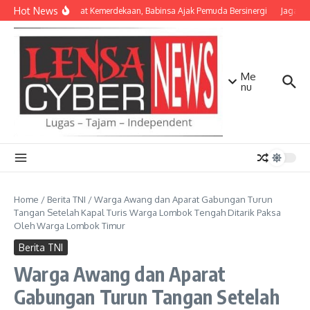
Lewati ke konten
Hot News
Semangat Kemerdekaan, Babinsa Ajak Pemuda Bersinergi
Jaga Mat
Me
nu
Home
/
Berita TNI
/
Warga Awang dan Aparat Gabungan Turun
Tangan Setelah Kapal Turis Warga Lombok Tengah Ditarik Paksa
Oleh Warga Lombok Timur
Berita TNI
Warga Awang dan Aparat
Gabungan Turun Tangan Setelah