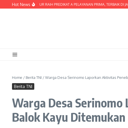
Lewati ke konten
Hot News
LRES LOMBOK TIMUR RAIH PREDIKAT A PELAYANAN PRIMA, TERBAIK DI JAJARA
Home
/
Berita TNI
/
Warga Desa Serinomo Laporkan Aktivitas Peneb
Berita TNI
Warga Desa Serinomo L
Balok Kayu Ditemukan