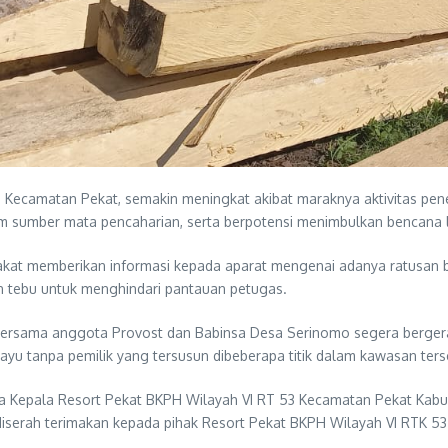
 Kecamatan Pekat, semakin meningkat akibat maraknya aktivitas pe
am sumber mata pencaharian, serta berpotensi menimbulkan bencana l
rakat memberikan informasi kepada aparat mengenai adanya ratusan 
 tebu untuk menghindari pantauan petugas.
1/PS bersama anggota Provost dan Babinsa Desa Serinomo segera berg
u tanpa pemilik yang tersusun dibeberapa titik dalam kawasan ters
pada Kepala Resort Pekat BKPH Wilayah VI RT 53 Kecamatan Pekat K
serah terimakan kepada pihak Resort Pekat BKPH Wilayah VI RTK 53 