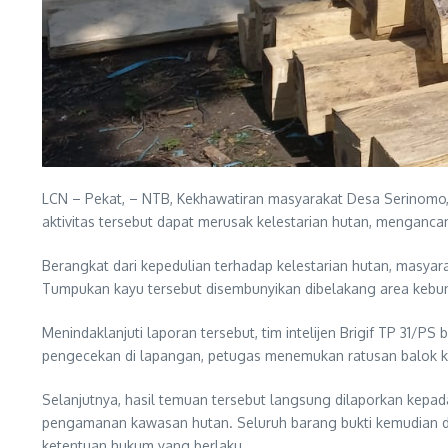
LCN – Pekat, – NTB, Kekhawatiran masyarakat Desa Serinomo,
aktivitas tersebut dapat merusak kelestarian hutan, menganc
Berangkat dari kepedulian terhadap kelestarian hutan, masya
Tumpukan kayu tersebut disembunyikan dibelakang area kebun
Menindaklanjuti laporan tersebut, tim intelijen Brigif TP 3
pengecekan di lapangan, petugas menemukan ratusan balok kay
Selanjutnya, hasil temuan tersebut langsung dilaporkan ke
pengamanan kawasan hutan. Seluruh barang bukti kemudian di
ketentuan hukum yang berlaku.