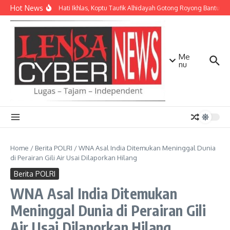
Lewati ke konten
Hot News
Dengan Hati Ikhlas, Koptu Taufik Alhidayah Gotong Royong Bantu 
Me
nu
Home
/
Berita POLRI
/
WNA Asal India Ditemukan Meninggal Dunia
di Perairan Gili Air Usai Dilaporkan Hilang
Berita POLRI
WNA Asal India Ditemukan
Meninggal Dunia di Perairan Gili
Air Usai Dilaporkan Hilang