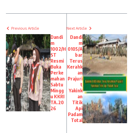
Previous Article
Next Article
Dandi
Dandi
m
m
1002/H
0105/A
ST
bar
Resmi
Terus
Buka
Kerahk
Perke
an
mahan
Prajuri
Sabtu
t
Mingg
Yakink
u KKRI
an
TA.20
Titik
26
Api
Padam
Total