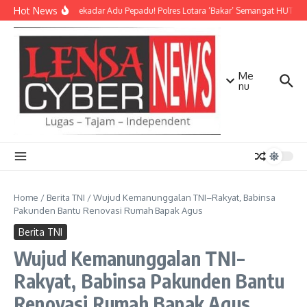
Lewati ke konten
Hot News
Bukan Sekadar Adu Pepadu! Polres Lotara ‘Bakar’ Semangat HUT KLU 
Me
nu
Home
/
Berita TNI
/
Wujud Kemanunggalan TNI–Rakyat, Babinsa
Pakunden Bantu Renovasi Rumah Bapak Agus
Berita TNI
Wujud Kemanunggalan TNI–
Rakyat, Babinsa Pakunden Bantu
Renovasi Rumah Bapak Agus