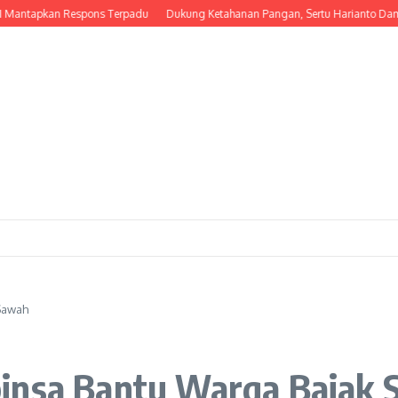
antapkan Respons Terpadu
Dukung Ketahanan Pangan, Sertu Harianto Damping
Sawah
binsa Bantu Warga Bajak