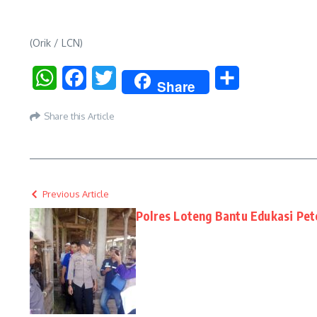
(Orik / LCN)
WhatsApp
Facebook
Twitter
Share
Share
Share this Article
Previous Article
Polres Loteng Bantu Edukasi Pe