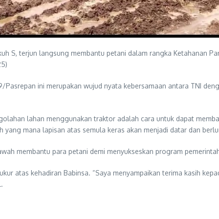
ukuh S, terjun langsung membantu petani dalam rangka Ketahanan P
25)
19/Pasrepan ini merupakan wujud nyata kebersamaan antara TNI de
golahan lahan menggunakan traktor adalah cara untuk dapat memba
nah yang mana lapisan atas semula keras akan menjadi datar dan berl
awah membantu para petani demi menyukseskan program pemerintah 
kur atas kehadiran Babinsa. “Saya menyampaikan terima kasih kepa
.