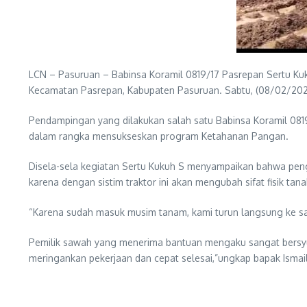
LCN – Pasuruan – Babinsa Koramil 0819/17 Pasrepan Sertu K
Kecamatan Pasrepan, Kabupaten Pasuruan. Sabtu, (08/02/20
Pendampingan yang dilakukan salah satu Babinsa Koramil 08
dalam rangka mensukseskan program Ketahanan Pangan.
Disela-sela kegiatan Sertu Kukuh S menyampaikan bahwa pen
karena dengan sistim traktor ini akan mengubah sifat fisik ta
“Karena sudah masuk musim tanam, kami turun langsung ke s
Pemilik sawah yang menerima bantuan mengaku sangat bersyu
meringankan pekerjaan dan cepat selesai,”ungkap bapak Ismail