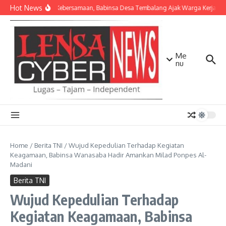
Lewati ke konten
Hot News
Pererat Kebersamaan, Babinsa Desa Tembalang Ajak Warga Kerja Bakti
Me
nu
Home
/
Berita TNI
/
Wujud Kepedulian Terhadap Kegiatan
Keagamaan, Babinsa Wanasaba Hadir Amankan Milad Ponpes Al-
Madani
Berita TNI
Wujud Kepedulian Terhadap
Kegiatan Keagamaan, Babinsa