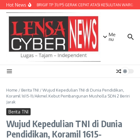
Lewati ke konten
Hot News
DENMA BRIGIF TP 31/PS GERAK CEPAT ATASI KESULITAN WARGA, D
Me
nu
Home
/
Berita TNI
/
Wujud Kepedulian TNI di Dunia Pendidikan,
Koramil 1615-11/Aikmel Kebut Pembangunan Musholla SDN 2 Beriri
Jarak
Berita TNI
Wujud Kepedulian TNI di Dunia
Pendidikan, Koramil 1615-