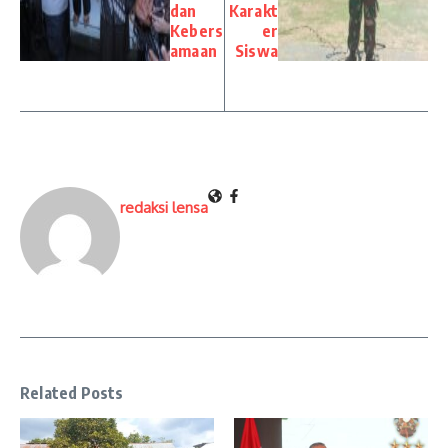
dan
Karakt
Kebers
er
amaan
Siswa
redaksi lensa
Related Posts