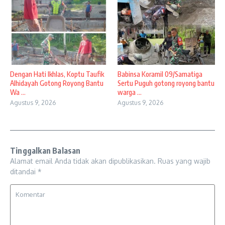
Dengan Hati Ikhlas, Koptu Taufik
Babinsa Koramil 09/Samatiga
Alhidayah Gotong Royong Bantu
Sertu Puguh gotong royong bantu
Wa ...
warga ...
Agustus 9, 2026
Agustus 9, 2026
Tinggalkan Balasan
Alamat email Anda tidak akan dipublikasikan.
Ruas yang wajib
ditandai
*