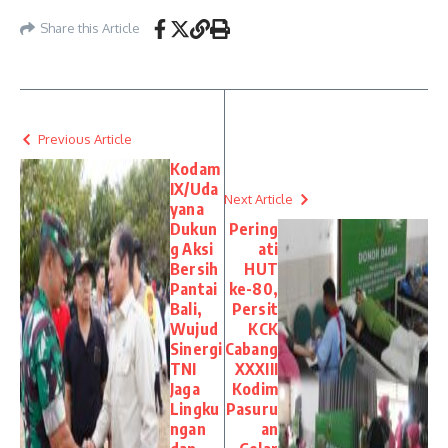
Share this Article
Previous Article
Kodam
IX/Uda
Next Article
yana
Dukun
Pering
g Aksi
ati
Bersih
HUT
Pantai
ke-80,
Bali,
Persit
Wujud
KCK
Sinergi
Cabang
TNI
XXXIII
Jaga
Kodim
Lingku
Pasuru
ngan
an