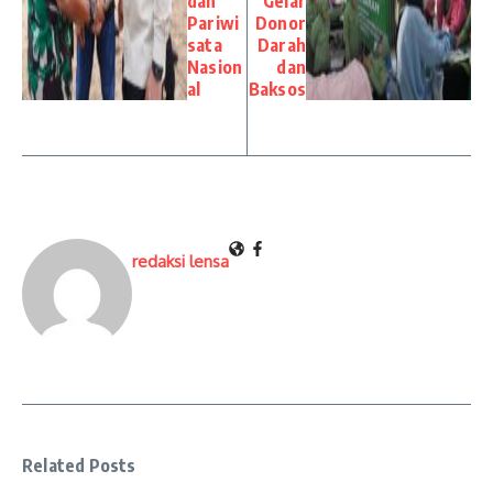
dan
Gelar
Pariwi
Donor
sata
Darah
Nasion
dan
al
Baksos
redaksi lensa
Related Posts