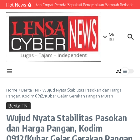
Lewati ke konten
Hot News
TNI AD dan Empat Pemda Sepakati Pengelolaan Sampah Berbasis Tek
Me
nu
Home
/
Berita TNI
/
Wujud Nyata Stabilitas Pasokan dan Harga
Pangan, Kodim 0912/Kubar Gelar Gerakan Pangan Murah
Berita TNI
Wujud Nyata Stabilitas Pasokan
dan Harga Pangan, Kodim
0912/Kubar Gelar Gerakan Pangan