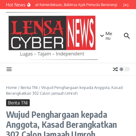
Lewati ke konten
Hot News
Semangat Kemerdekaan, Babinsa Ajak Pemuda Bersinergi
Jaga Mat
Me
nu
Home
/
Berita TNI
/
Wujud Penghargaan kepada Anggota, Kasad
Berangkatkan 302 Calon Jamaah Umroh
Berita TNI
Wujud Penghargaan kepada
Anggota, Kasad Berangkatkan
302 Calon Jamaah Umroh