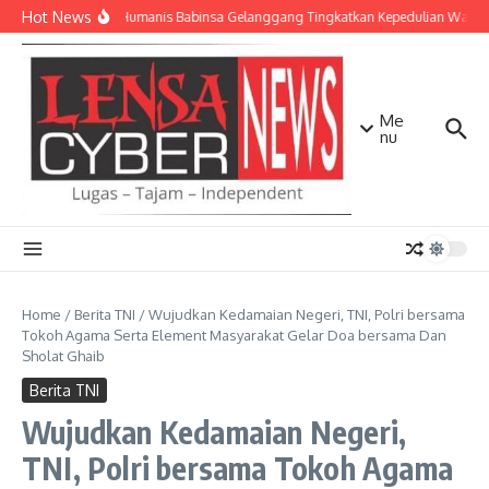
Lewati ke konten
Hot News
Patroli Humanis Babinsa Gelanggang Tingkatkan Kepedulian Warga
Me
nu
Home
/
Berita TNI
/
Wujudkan Kedamaian Negeri, TNI, Polri bersama
Tokoh Agama Serta Element Masyarakat Gelar Doa bersama Dan
Sholat Ghaib
Berita TNI
Wujudkan Kedamaian Negeri,
TNI, Polri bersama Tokoh Agama