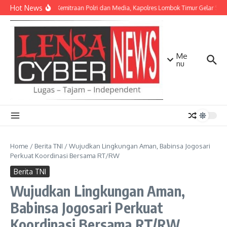
Lewati ke konten
Hot News
Perkuat Kemitraan Polri dan Media, Kapolres Lombok Timur Gelar Si
Me
nu
Home
/
Berita TNI
/
Wujudkan Lingkungan Aman, Babinsa Jogosari
Perkuat Koordinasi Bersama RT/RW
Berita TNI
Wujudkan Lingkungan Aman,
Babinsa Jogosari Perkuat
Koordinasi Bersama RT/RW