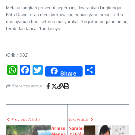
Melalui langkah preventif seperti ini, diharapkan Lingkungan
Batu Dawe tetap menjadi kawasan hunian yang aman, tertib,
dan nyaman bagi seluruh masyarakat. Kegiatan berjalan aman,
tertib dan lancar,”tandasnya.
(Orik / 002)
WhatsApp
Facebook
Twitter
Share
Share
Share this Article
Previous Article
Next Article
Armco
Sambu
Menya
t Piala