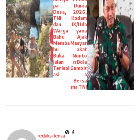
pa
Dunia
Desa,
2026,
TNI
Kodam
dan
IX/Uda
Warga
yana
Bahu
Ajak
Memba
Masyar
hu
akat
Buka
Nonto
Jalan
n Bola
Terisol
Gembir
asi
a
Bersa
ma TNI
redaksi lensa