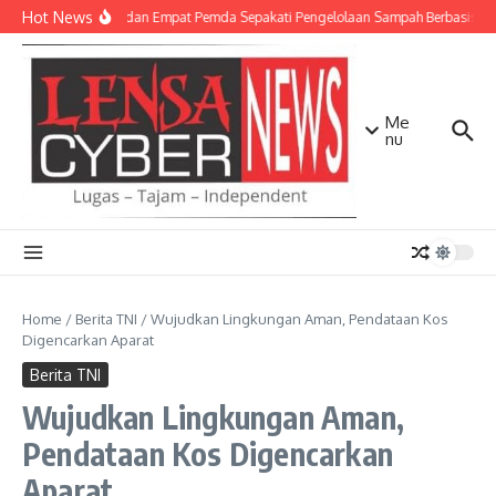
Lewati ke konten
Hot News
TNI AD dan Empat Pemda Sepakati Pengelolaan Sampah Berbasis Tek
Me
nu
Home
/
Berita TNI
/
Wujudkan Lingkungan Aman, Pendataan Kos
Digencarkan Aparat
Berita TNI
Wujudkan Lingkungan Aman,
Pendataan Kos Digencarkan
Aparat