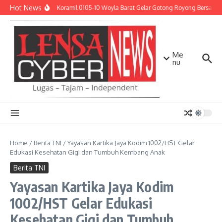
Lewati ke konten
Hot News
Babinsa Koramil 0105-10 Woyla Barat Gelar Gotong Royong Bersama 
Me
nu
Home
/
Berita TNI
/
Yayasan Kartika Jaya Kodim 1002/HST Gelar
Edukasi Kesehatan Gigi dan Tumbuh Kembang Anak
Berita TNI
Yayasan Kartika Jaya Kodim
1002/HST Gelar Edukasi
Kesehatan Gigi dan Tumbuh